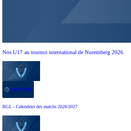
Nos U17 au tournoi international de Nuremberg 2026
01.07.2026
BGL - Calendrier des matchs 2026/2027